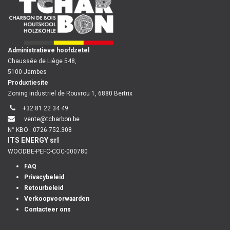
Administratieve hoofdzetel
Chaussée de Liège 548,
5100 Jambes
Productiesite
Zoning industriel de Rouvrou 1, 6880 Bertrix
+32 81 22 34 49
vente@tcharbon.be
N° KBO
0726.752.308
ITS ENERGY srl
WOODBE-PEFC-COC-000780
FAQ
Privacybeleid
Retourbeleid
Verkoopvoorwaarden
Contacteer ons