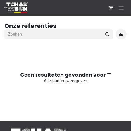
Overslaan naar inhoud
Onze referenties
Geen resultaten gevonden voor "
"
Alle klanten weergeven