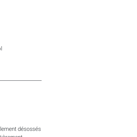
l
ablement désossés