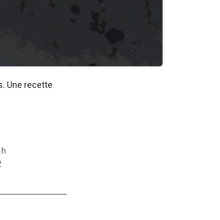
s. Une recette
1h
2