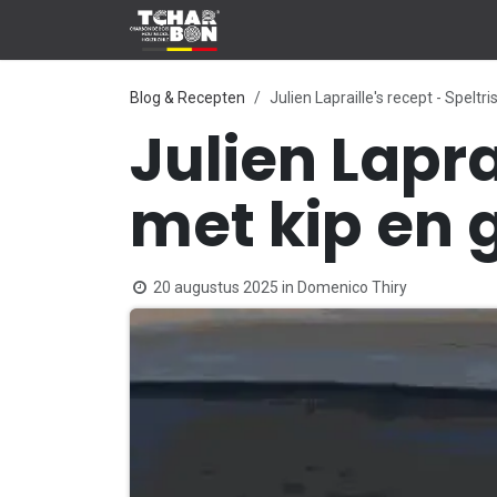
Overslaan naar inhoud
Shop & Grill !
Onze verdelers
Blog & Recepten
Julien Lapraille's recept - Spelt
Julien Lapra
met kip en 
20 augustus 2025
in
Domenico Thiry