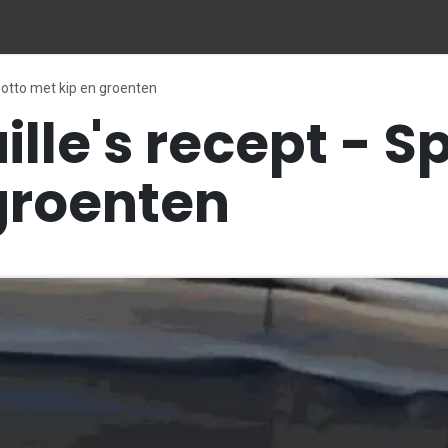
Blog & Recepten
Onze heteluchtballon
Nos autres produits
risotto met kip en groenten
ille's recept - S
groenten