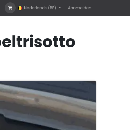
Over ons
Nederlands (BE)
Neem contact op met ons
Aanmelden
Jobs
peltrisotto