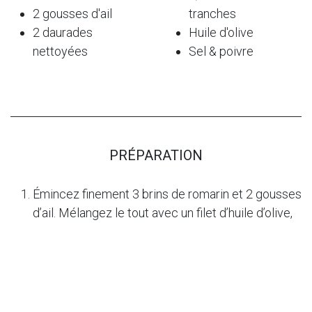
2 gousses d'ail
tranches
2 daurades
Huile d'olive
nettoyées
Sel & poivre
PRÉPARATION
Émincez finement 3 brins de romarin et 2 gousses
d’ail. Mélangez le tout avec un filet d’huile d’olive,
salez et poivrez.
Faites 3 à 4 légères incisions dans la peau des
daurades, de chaque côté, et badigeonnez du
mélange ail/romarin/huile d’olive.
Remplissez ensuite la daurade avec les tranches