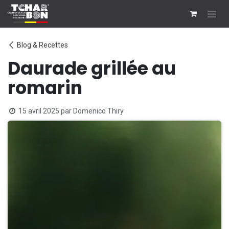
Se rendre au contenu
Blog & Recettes
Daurade grillée au
romarin
15 avril 2025
par
Domenico Thiry