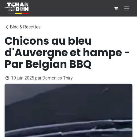
Se rendre au contenu
Blog & Recettes
Chicons au bleu
d'Auvergne et hampe -
Par Belgian BBQ
10 juin 2025
par
Domenico Thiry