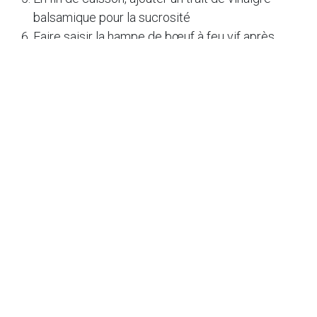
balsamique pour la sucrosité
Faire saisir la hampe de bœuf à feu vif après
l'avoir salée et poivrée
C'est prêt, il n'y a plus qu'à déguster !
BON APPÉTIT !
LA RECETTE EN VIDÉO
...
Cette recette vous est proposée par notre