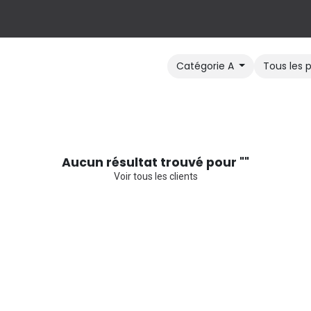
Blog & Recettes
Montgolfière
Nos autres produits
À pro
Catégorie A
Tous les 
Aucun résultat trouvé pour "
"
Voir tous les clients