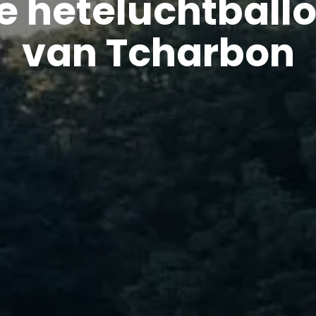
e heteluchtball
van Tcharbon​